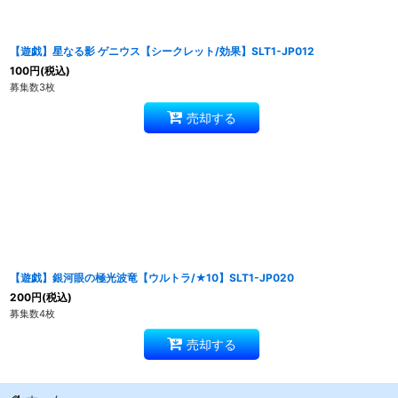
【遊戯】星なる影 ゲニウス【シークレット/効果】SLT1-JP012
100
円
(税込)
募集数3枚
売却する
【遊戯】銀河眼の極光波竜【ウルトラ/★10】SLT1-JP020
200
円
(税込)
募集数4枚
売却する