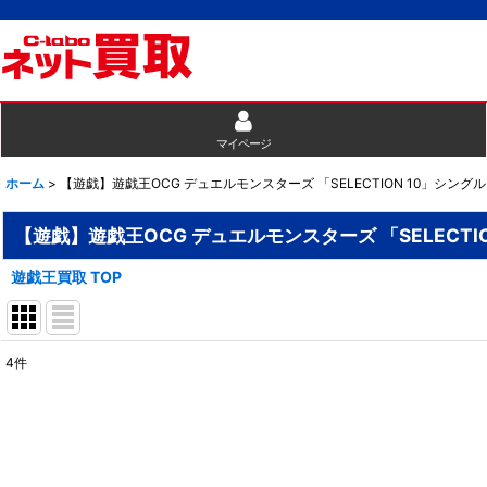
マイページ
ホーム
>
【遊戯】遊戯王OCG デュエルモンスターズ 「SELECTION 10」シング
【遊戯】遊戯王OCG デュエルモンスターズ 「SELECTI
遊戯王買取 TOP
4
件
表示数
:
並び順
: