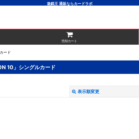
遊戯王 通販ならカードラボ
売却カート
ルカード
ON 10」シングルカード
表示順変更