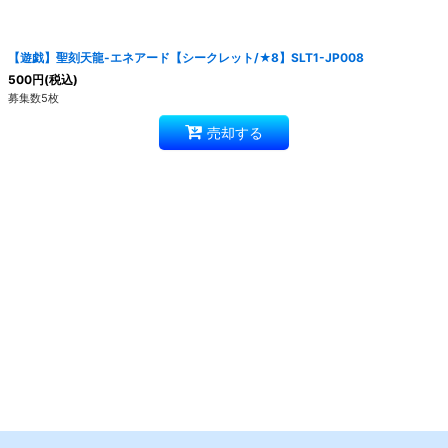
絞り込む
【遊戯】聖刻天龍-エネアード【シークレット/★8】SLT1-JP008
500
円
(税込)
募集数5枚
売却する