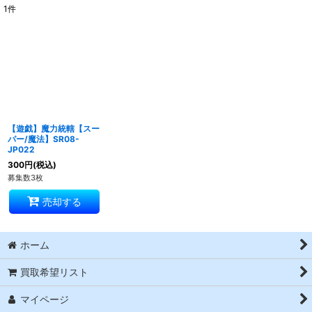
1
件
表示数
:
並び順
:
絞り込む
【遊戯】魔力統轄【スー
パー/魔法】SR08-
JP022
300
円
(税込)
募集数3枚
売却する
ホーム
買取希望リスト
マイページ