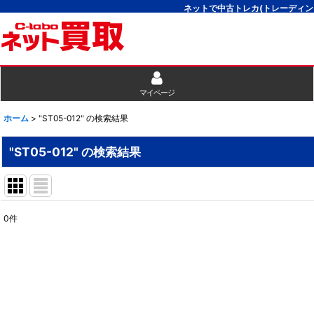
ネットで中古トレカ(トレーディン
マイページ
ホーム
>
"ST05-012"
の
検索結果
"ST05-012"
の
検索結果
0
件
商品検索
:
表示数
:
並び順
: