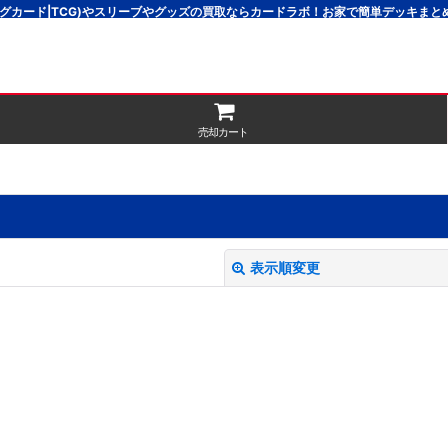
グカード|TCG)やスリーブやグッズの買取ならカードラボ！お家で簡単デッキま
売却カート
表示順変更