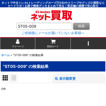
ネットで中古トレカ(トレーディングカード|TCG)やスリーブやグッズの買取なら
カードラボ！お家で簡単デッキまとめて売る！実店舗の展開で安心取引
検索
ご依頼後にメールが届いていないお客様へ
マイページ
売却カート
ホーム
>
"ST05-009"
の
検索結果
"ST05-009"
の
検索結果
表示順変更
閉じる
0
件
商品検索
:
表示数
: