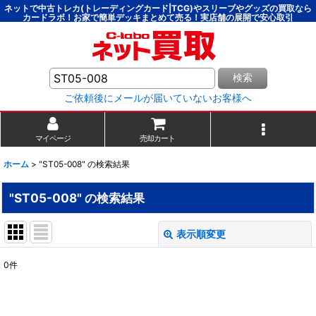
ネットで中古トレカ(トレーディングカード|TCG)やスリーブやグッズの買取なら
カードラボ！お家で簡単デッキまとめて売る！実店舗の展開で安心取引
検索
ご依頼後にメールが届いていないお客様へ
マイページ
売却カート
ホーム
>
"ST05-008"
の
検索結果
"ST05-008"
の
検索結果
表示順変更
閉じる
0
件
商品検索
:
表示数
: