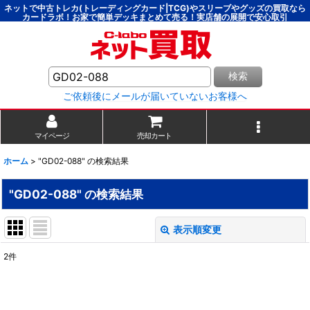
ネットで中古トレカ(トレーディングカード|TCG)やスリーブやグッズの買取なら
カードラボ！お家で簡単デッキまとめて売る！実店舗の展開で安心取引
検索
ご依頼後にメールが届いていないお客様へ
マイページ
売却カート
ホーム
>
"GD02-088"
の
検索結果
"GD02-088"
の
検索結果
表示順変更
閉じる
2
件
商品検索
:
表示数
: