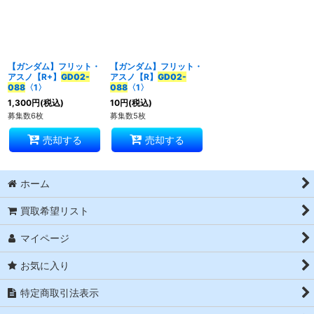
並び順
:
絞り込む
【ガンダム】フリット・
【ガンダム】フリット・
アスノ【R+】
GD02-
アスノ【R】
GD02-
088
〈1〉
088
〈1〉
1,300
円
(税込)
10
円
(税込)
募集数6枚
募集数5枚
売却する
売却する
ホーム
買取希望リスト
マイページ
お気に入り
特定商取引法表示