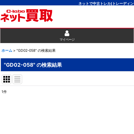
ネットで中古トレカ(トレーディン
マイページ
ホーム
>
"GD02-058"
の
検索結果
"GD02-058"
の
検索結果
1
件
商品検索
:
表示数
:
並び順
: