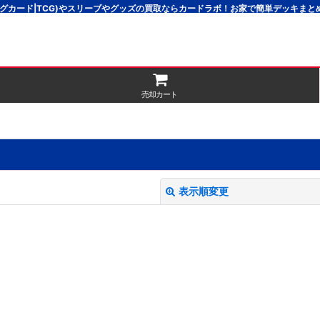
グカード|TCG)やスリーブやグッズの買取ならカードラボ！お家で簡単デッキま
売却カート
表示順変更