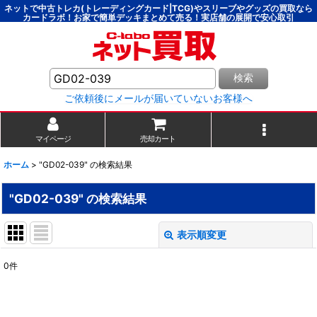
ネットで中古トレカ(トレーディングカード|TCG)やスリーブやグッズの買取なら
カードラボ！お家で簡単デッキまとめて売る！実店舗の展開で安心取引
検索
ご依頼後にメールが届いていないお客様へ
マイページ
売却カート
ホーム
>
"GD02-039"
の
検索結果
"GD02-039"
の
検索結果
表示順変更
閉じる
0
件
商品検索
:
表示数
: