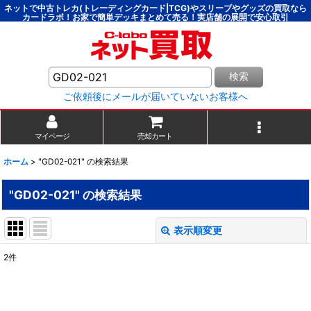
ネットで中古トレカ(トレーディングカード|TCG)やスリーブやグッズの買取なら
カードラボ！お家で簡単デッキまとめて売る！実店舗の展開で安心取引
検索
ご依頼後にメールが届いていないお客様へ
マイページ
売却カート
ホーム
>
"GD02-021"
の
検索結果
"GD02-021"
の
検索結果
表示順変更
閉じる
2
件
商品検索
:
表示数
: