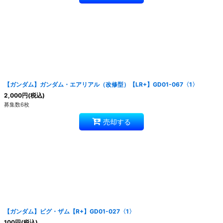
【ガンダム】ガンダム・エアリアル（改修型）【LR+】GD01-067〈1〉
2,000
円
(税込)
募集数6枚
売却する
【ガンダム】ビグ・ザム【R+】GD01-027〈1〉
100
円
(税込)