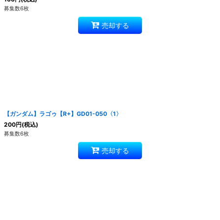
募集数6枚
売却する
【ガンダム】ラゴゥ【R+】GD01-050〈1〉
200
円
(税込)
募集数6枚
売却する