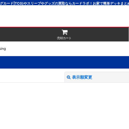
グカード|TCG)やスリーブやグッズの買取ならカードラボ！お家で簡単デッキま
売却カート
ing
表示順変更
絞り込む