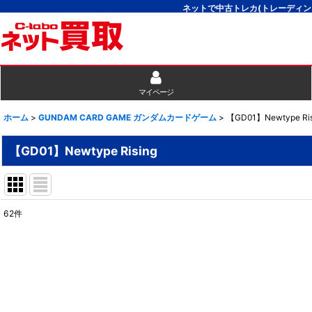
ネットで中古トレカ(トレーディン
マイページ
ホーム
>
GUNDAM CARD GAME ガンダムカードゲーム
>
【GD01】Newtype Ris
【GD01】Newtype Rising
62
件
表示数
:
並び順
: