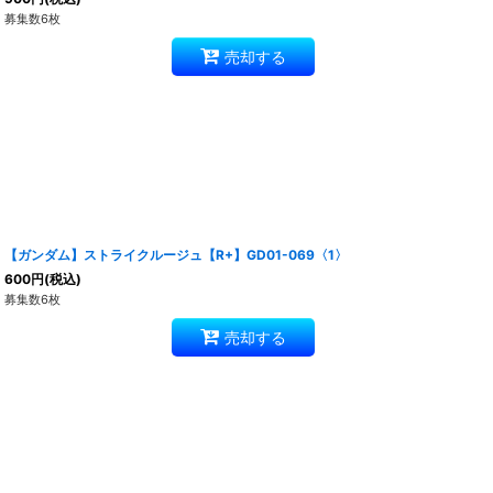
募集数6枚
売却する
【ガンダム】ストライクルージュ【R+】GD01-069〈1〉
600
円
(税込)
募集数6枚
売却する