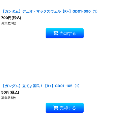
【ガンダム】デュオ・マックスウェル【R+】GD01-090〈1〉
700
円
(税込)
募集数6枚
売却する
【ガンダム】立てよ国民！【R+】GD01-105〈1〉
50
円
(税込)
募集数6枚
売却する