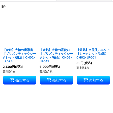
8
件
表示数
:
並び順
:
絞り込む
【遊戯】大輪の魔導書
【遊戯】大輪の霊使い
【遊戯】水霊使いエリア
【プリズマティックシー
【プリズマティックシー
【シークレット/効果】
クレット/魔法】CH02-
クレット/融合】CH02-
CH02-JP001
JP028
JP041
50
円
(税込)
2,500
円
(税込)
6,000
円
(税込)
募集数6枚
募集数1枚
募集数2枚
売却する
売却する
売却する