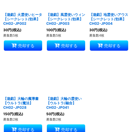
【遊戯】火霊使いヒータ
【遊戯】風霊使いウィン
【遊戯】地霊使いアウス
【シークレット/効果】
【シークレット/効果】
【シークレット/効果】
CH02-JP002
CH02-JP003
CH02-JP004
30
円
(税込)
100
円
(税込)
30
円
(税込)
募集数5枚
募集数5枚
募集数4枚
売却する
売却する
売却する
【遊戯】大輪の魔導書
【遊戯】大輪の霊使い
【ウルトラ/魔法】
【ウルトラ/融合】
CH02-JP028
CH02-JP041
150
円
(税込)
50
円
(税込)
募集数2枚
募集数2枚
売却する
売却する