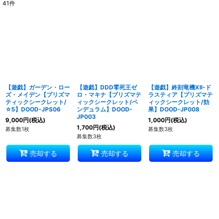
41
件
表示数
:
並び順
:
絞り込む
【遊戯】ガーデン・ロー
【遊戯】DDD零死王ゼ
【遊戯】終刻竜機XII-ド
ズ・メイデン【プリズマ
ロ・マキナ【プリズマテ
ラスティア【プリズマテ
ティックシークレット/
ィックシークレット/ペ
ィックシークレット/効
☆5】DOOD-JPS06
ンデュラム】DOOD-
果】DOOD-JP008
JP003
9,000
円
(税込)
1,000
円
(税込)
1,700
円
(税込)
募集数1枚
募集数3枚
募集数3枚
売却する
売却する
売却する