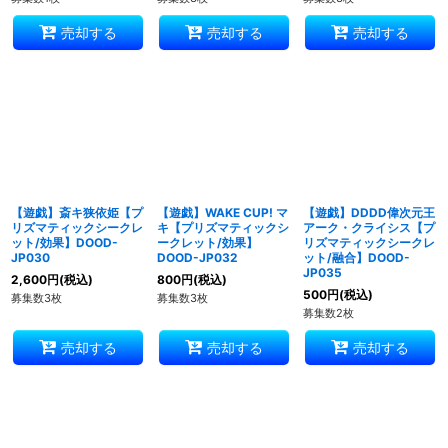
売却する
売却する
売却する
【遊戯】斎キ狭依姫【プ
【遊戯】WAKE CUP! マ
【遊戯】DDDD偉次元王
リズマティックシークレ
キ【プリズマティックシ
アーク・クライシス【プ
ット/効果】DOOD-
ークレット/効果】
リズマティックシークレ
JP030
DOOD-JP032
ット/融合】DOOD-
JP035
2,600
円
(税込)
800
円
(税込)
500
円
(税込)
募集数3枚
募集数3枚
募集数2枚
売却する
売却する
売却する