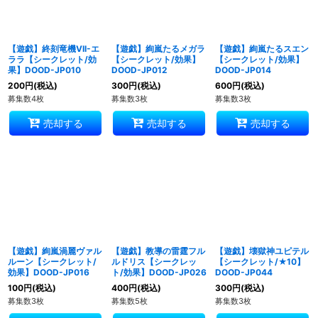
【遊戯】終刻竜機VII-エ
【遊戯】絢嵐たるメガラ
【遊戯】絢嵐たるスエン
ララ【シークレット/効
【シークレット/効果】
【シークレット/効果】
果】DOOD-JP010
DOOD-JP012
DOOD-JP014
200
円
(税込)
300
円
(税込)
600
円
(税込)
募集数4枚
募集数3枚
募集数3枚
売却する
売却する
売却する
【遊戯】絢嵐渦麗ヴァル
【遊戯】教導の雷霆フル
【遊戯】壊獄神ユピテル
ルーン【シークレット/
ルドリス【シークレッ
【シークレット/★10】
効果】DOOD-JP016
ト/効果】DOOD-JP026
DOOD-JP044
100
円
(税込)
400
円
(税込)
300
円
(税込)
募集数3枚
募集数5枚
募集数3枚