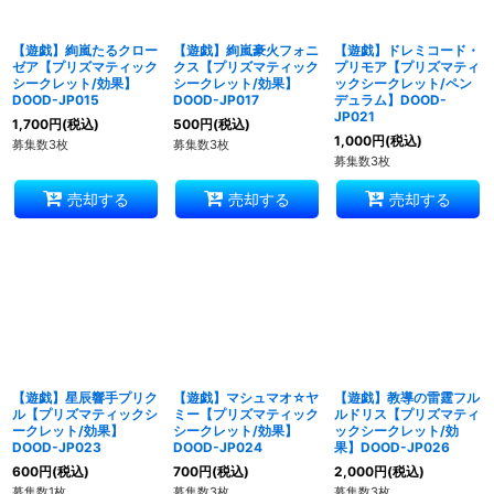
【遊戯】絢嵐たるクロー
【遊戯】絢嵐豪火フォニ
【遊戯】ドレミコード・
ゼア【プリズマティック
クス【プリズマティック
プリモア【プリズマティ
シークレット/効果】
シークレット/効果】
ックシークレット/ペン
DOOD-JP015
DOOD-JP017
デュラム】DOOD-
JP021
1,700
円
(税込)
500
円
(税込)
1,000
円
(税込)
募集数3枚
募集数3枚
募集数3枚
売却する
売却する
売却する
【遊戯】星辰響手プリク
【遊戯】マシュマオ☆ヤ
【遊戯】教導の雷霆フル
ル【プリズマティックシ
ミー【プリズマティック
ルドリス【プリズマティ
ークレット/効果】
シークレット/効果】
ックシークレット/効
DOOD-JP023
DOOD-JP024
果】DOOD-JP026
600
円
(税込)
700
円
(税込)
2,000
円
(税込)
募集数1枚
募集数3枚
募集数3枚