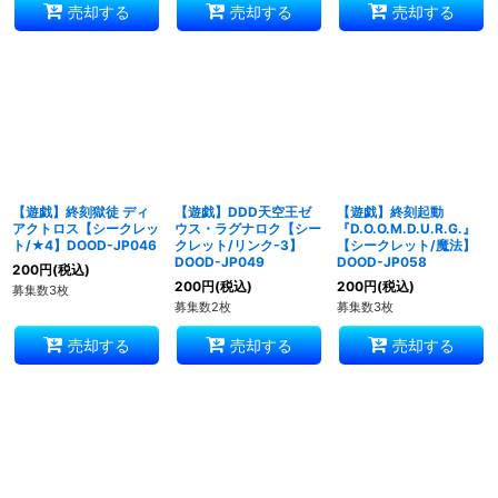
売却する
売却する
売却する
【遊戯】終刻獄徒 ディ
【遊戯】DDD天空王ゼ
【遊戯】終刻起動
アクトロス【シークレッ
ウス・ラグナロク【シー
『D.O.O.M.D.U.R.G.』
ト/★4】DOOD-JP046
クレット/リンク-3】
【シークレット/魔法】
DOOD-JP049
DOOD-JP058
200
円
(税込)
200
円
(税込)
200
円
(税込)
募集数3枚
募集数2枚
募集数3枚
売却する
売却する
売却する