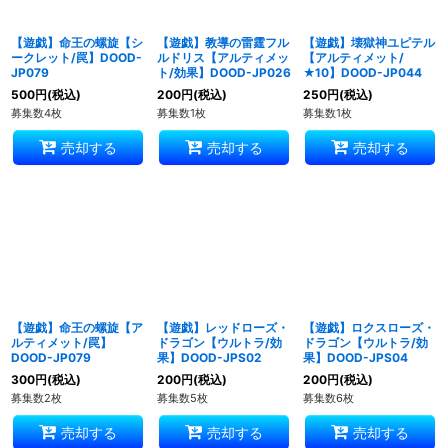
【遊戯】命王の螺旋【シ
【遊戯】教導の雷霆フル
【遊戯】壊獄神ユピテル
ークレット/罠】DOOD-
ルドリス【アルティメッ
【アルティメット/
JP079
ト/効果】DOOD-JP026
★10】DOOD-JP044
500
円
(税込)
200
円
(税込)
250
円
(税込)
募集数4枚
募集数1枚
募集数1枚
売却する
売却する
売却する
【遊戯】命王の螺旋【ア
【遊戯】レッドローズ・
【遊戯】ロクスローズ・
ルティメット/罠】
ドラゴン【ウルトラ/効
ドラゴン【ウルトラ/効
DOOD-JP079
果】DOOD-JPS02
果】DOOD-JPS04
300
円
(税込)
200
円
(税込)
200
円
(税込)
募集数2枚
募集数5枚
募集数6枚
売却する
売却する
売却する