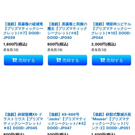
【遊戯】黒薔薇の破滅竜
【遊戯】黒薔薇と荊棘の
【遊戯】壊獄神ユピテル
【プリズマティックシー
魔女【プリズマティック
【プリズマティックシー
クレット/☆7】DOOD-
シークレット/☆6】
クレット/★10】DOOD-
JP039
DOOD-JP040
JP044
1,800
円
(税込)
800
円
(税込)
2,000
円
(税込)
募集数3枚
募集数3枚
募集数3枚
売却する
売却する
売却する
【遊戯】終獄龍機XII-ド
【遊戯】K9-666号
【遊戯】鉄獣式撃滅兵装
ラストリウス【プリズマ
“Jacks”【プリズマティ
“Mouser”【プリズマテ
ティックシークレット/
ックシークレット/★5】
ィックシークレット/リ
★8】DOOD-JP045
DOOD-JP047
ンク-2】DOOD-JP051
800
円
(税込)
500
円
(税込)
1,400
円
(税込)