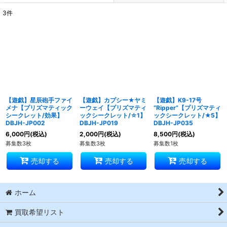
3
件
表示数
:
並び順
:
絞り込む
【遊戯】星辰砲手ファイ
【遊戯】カプシー★ヤミ
【遊戯】K9-17号
メナ【プリズマティック
ーウェイ【プリズマティ
“Ripper”【プリズマティ
シークレット/効果】
ックシークレット/☆1】
ックシークレット/★5】
DBJH-JP002
DBJH-JP019
DBJH-JP035
6,000
円
(税込)
2,000
円
(税込)
8,500
円
(税込)
募集数3枚
募集数3枚
募集数1枚
売却する
売却する
売却する
ホーム
買取希望リスト